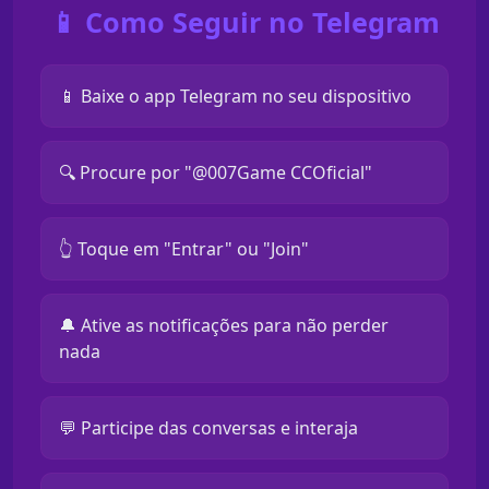
📱 Como Seguir no Telegram
📱 Baixe o app Telegram no seu dispositivo
🔍 Procure por "@007Game CCOficial"
👆 Toque em "Entrar" ou "Join"
🔔 Ative as notificações para não perder
nada
💬 Participe das conversas e interaja