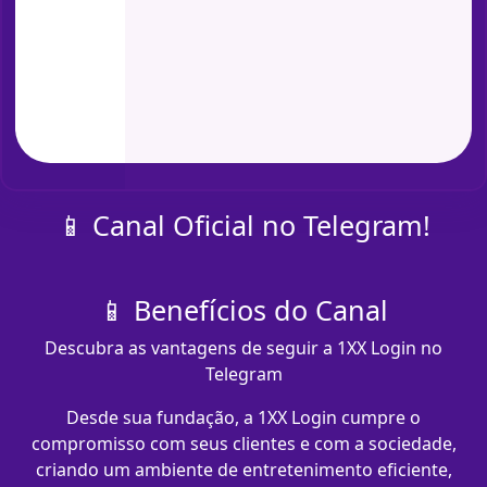
📱 Canal Oficial no Telegram!
📱 Benefícios do Canal
Descubra as vantagens de seguir a 1XX Login no
Telegram
Desde sua fundação, a 1XX Login cumpre o
compromisso com seus clientes e com a sociedade,
criando um ambiente de entretenimento eficiente,