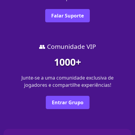
Falar Suporte
👥 Comunidade VIP
1000+
Junte-se a uma comunidade exclusiva de
jogadores e compartilhe experiências!
Entrar Grupo