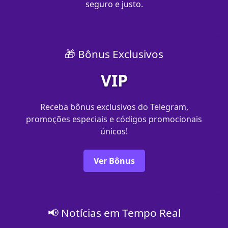
seguro e justo.
🎁 Bônus Exclusivos
VIP
Receba bônus exclusivos do Telegram,
promoções especiais e códigos promocionais
únicos!
Ver Bônus
📢 Notícias em Tempo Real