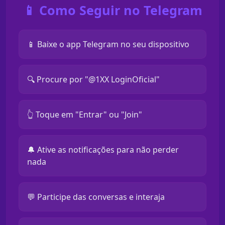
📱 Como Seguir no Telegram
📱 Baixe o app Telegram no seu dispositivo
🔍 Procure por "@1XX LoginOficial"
👆 Toque em "Entrar" ou "Join"
🔔 Ative as notificações para não perder
nada
💬 Participe das conversas e interaja