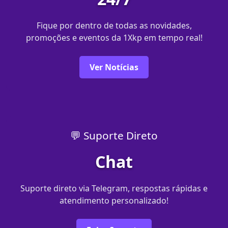
Fique por dentro de todas as novidades,
promoções e eventos da 1Xkp em tempo real!
Ver Notícias
💬 Suporte Direto
Chat
Suporte direto via Telegram, respostas rápidas e
atendimento personalizado!