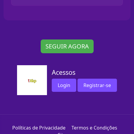
SEGUIR AGORA
Acessos
Login
Registrar-se
Políticas de Privacidade
Termos e Condições