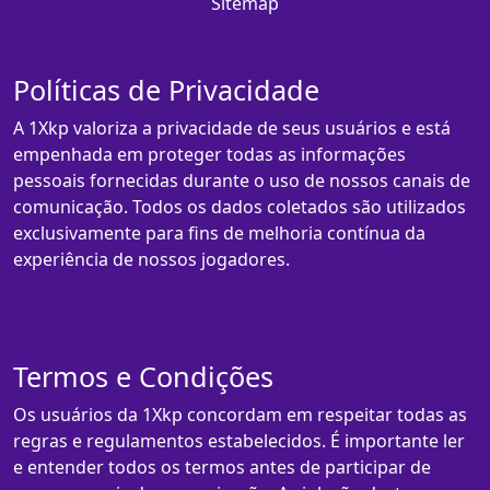
Sitemap
Políticas de Privacidade
A 1Xkp valoriza a privacidade de seus usuários e está
empenhada em proteger todas as informações
pessoais fornecidas durante o uso de nossos canais de
comunicação. Todos os dados coletados são utilizados
exclusivamente para fins de melhoria contínua da
experiência de nossos jogadores.
Termos e Condições
Os usuários da 1Xkp concordam em respeitar todas as
regras e regulamentos estabelecidos. É importante ler
e entender todos os termos antes de participar de