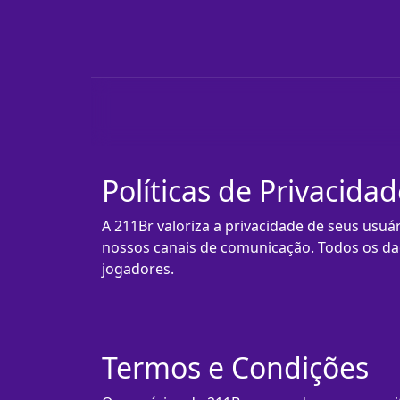
Políticas de Privacida
A 211Br valoriza a privacidade de seus usu
nossos canais de comunicação. Todos os dad
jogadores.
Termos e Condições