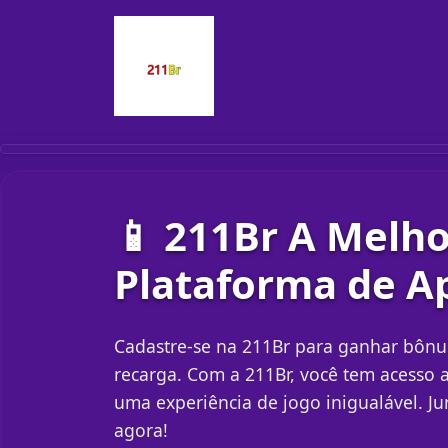
📱 211Br A Melh
Plataforma de A
Cadastre-se na 211Br para ganhar bônu
recarga. Com a 211Br, você tem acesso a
uma experiência de jogo inigualável. J
agora!