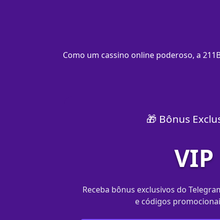
Como um cassino online poderoso, a 211Br
🎁 Bônus Exclu
VIP
Receba bônus exclusivos do Telegra
e códigos promocionai