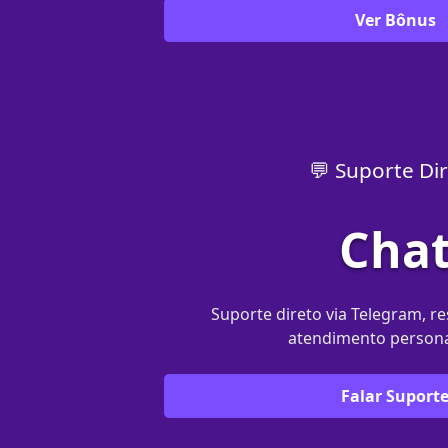
Ver Bônus
💬 Suporte Di
Cha
Suporte direto via Telegram, r
atendimento persona
Falar Suport