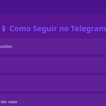
📱 Como Seguir no Telegram
ositivo
erder nada