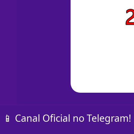
📱 Canal Oficial no Telegram!