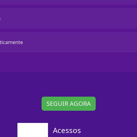
a
aticamente
SEGUIR AGORA
Acessos