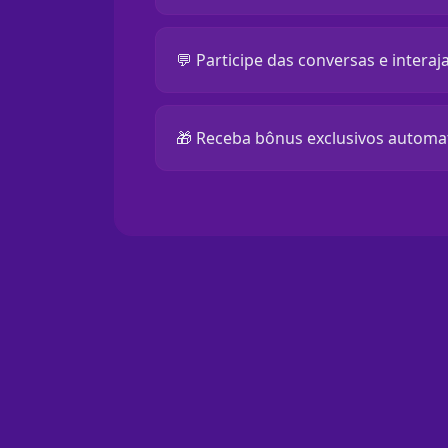
💬 Participe das conversas e interaj
🎁 Receba bônus exclusivos autom