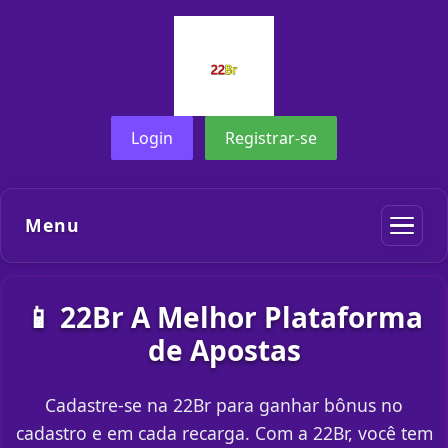
Login
Registrar-se
Menu
📱 22Br A Melhor Plataforma
de Apostas
Cadastre-se na 22Br para ganhar bônus no
cadastro e em cada recarga. Com a 22Br, você tem