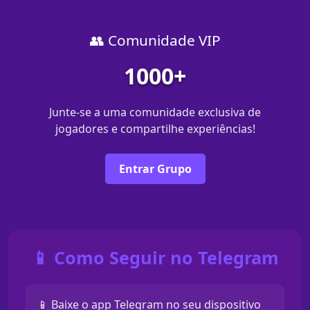
👥 Comunidade VIP
1000+
Junte-se a uma comunidade exclusiva de
jogadores e compartilhe experiências!
Entrar Grupo
📱 Como Seguir no Telegram
📱 Baixe o app Telegram no seu dispositivo