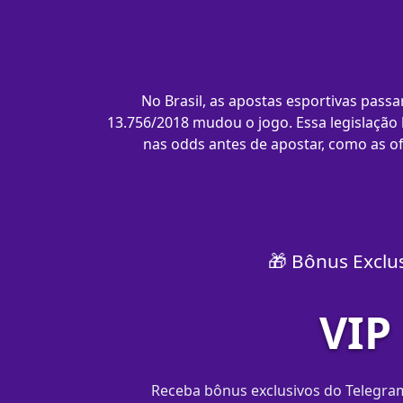
No Brasil, as apostas esportivas pass
13.756/2018 mudou o jogo. Essa legislação
nas odds antes de apostar, como as o
🎁 Bônus Exclu
VIP
Receba bônus exclusivos do Telegra