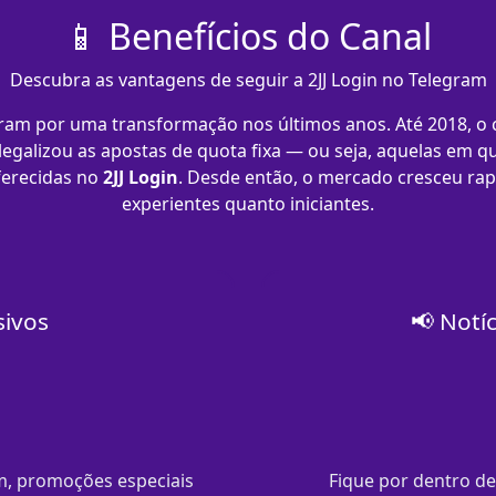
📱 Benefícios do Canal
Descubra as vantagens de seguir a 2JJ Login no Telegram
aram por uma transformação nos últimos anos. Até 2018, o ce
 legalizou as apostas de quota fixa — ou seja, aquelas em
ferecidas no
2JJ Login
. Desde então, o mercado cresceu ra
experientes quanto iniciantes.
sivos
📢 Notí
m, promoções especiais
Fique por dentro d