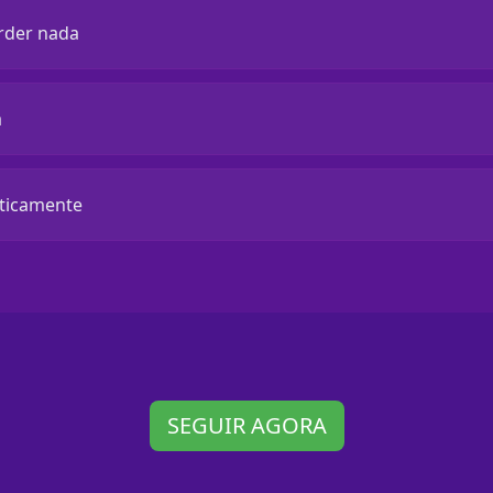
erder nada
a
aticamente
SEGUIR AGORA