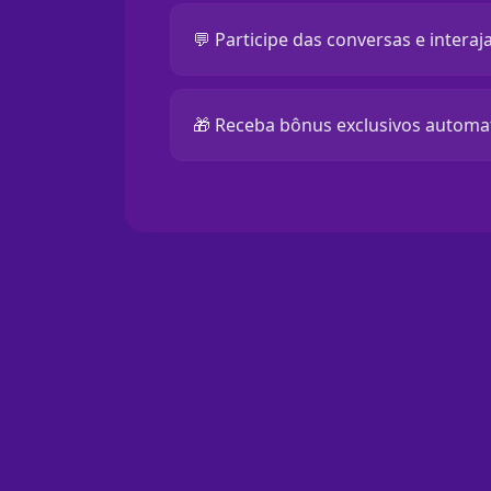
💬 Participe das conversas e interaj
🎁 Receba bônus exclusivos autom