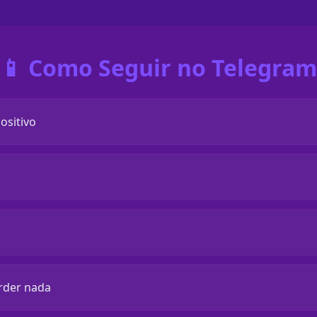
📱 Como Seguir no Telegram
ositivo
erder nada