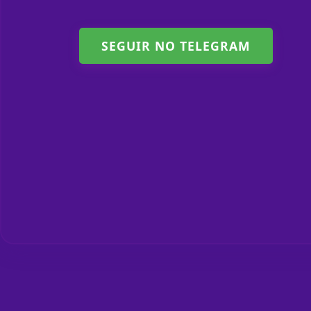
SEGUIR NO TELEGRAM