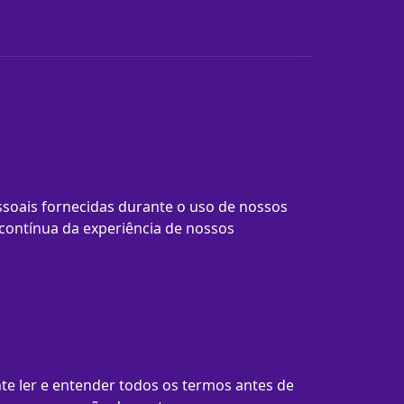
ssoais fornecidas durante o uso de nossos
 contínua da experiência de nossos
te ler e entender todos os termos antes de