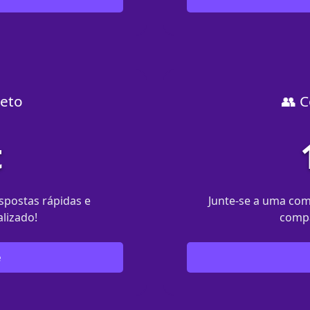
reto
👥 
t
espostas rápidas e
Junte-se a uma com
lizado!
compa
e