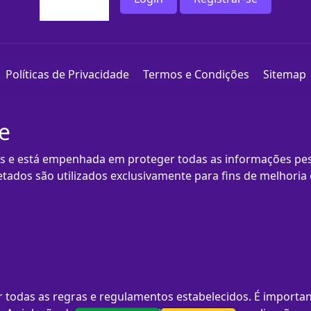
Políticas de Privacidade
Termos e Condições
Sitemap
de
ios e está empenhada em proteger todas as informações pe
tados são utilizados exclusivamente para fins de melhoria
todas as regras e regulamentos estabelecidos. É importan