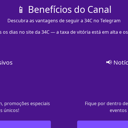
📱 Benefícios do Canal
Descubra as vantagens de seguir a 34C no Telegram
os dias no site da 34C — a taxa de vitória está em alta e 
sivos
📢 Notí
m, promoções especiais
Fique por dentro d
s únicos!
eventos