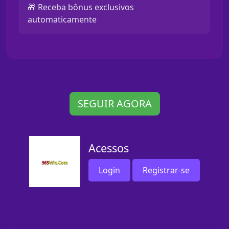
🎁 Receba bônus exclusivos
automaticamente
SEGUIR AGORA
Acessos
Login
Registrar-se