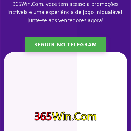
365Win.Com, você tem acesso a promoções
incríveis e uma experiência de jogo inigualável.
Junte-se aos vencedores agora!
SEGUIR NO TELEGRAM