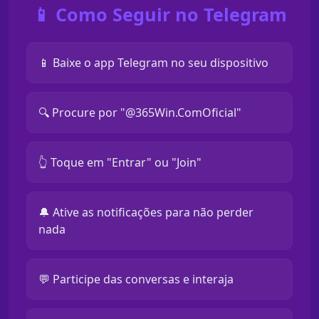
📱 Como Seguir no Telegram
📱 Baixe o app Telegram no seu dispositivo
🔍 Procure por "@365Win.ComOficial"
👆 Toque em "Entrar" ou "Join"
🔔 Ative as notificações para não perder
nada
💬 Participe das conversas e interaja