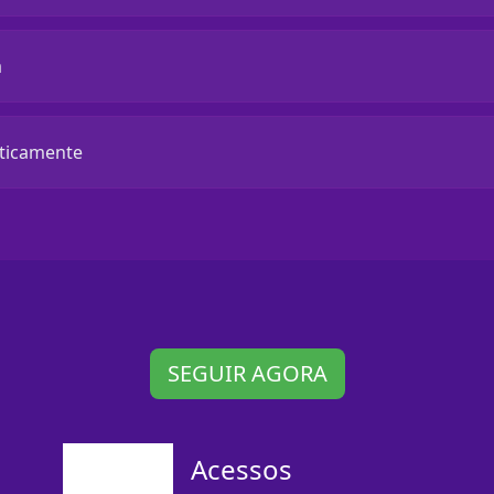
a
aticamente
SEGUIR AGORA
Acessos