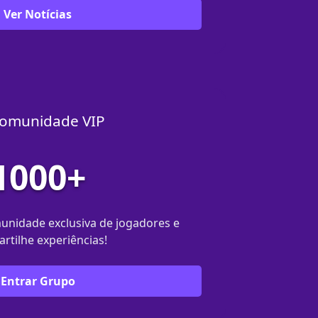
Ver Notícias
Comunidade VIP
1000+
unidade exclusiva de jogadores e
rtilhe experiências!
Entrar Grupo