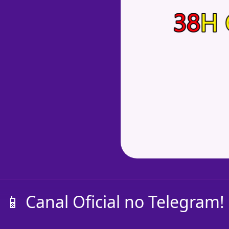
📱 Canal Oficial no Telegram!