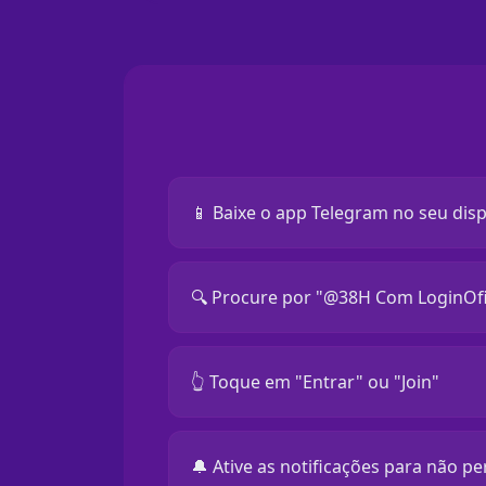
📱 Baixe o app Telegram no seu disp
🔍 Procure por "@38H Com LoginOfi
👆 Toque em "Entrar" ou "Join"
🔔 Ative as notificações para não p