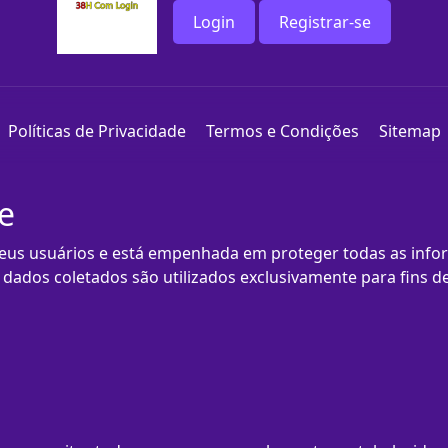
Login
Registrar-se
Políticas de Privacidade
Termos e Condições
Sitemap
de
 seus usuários e está empenhada em proteger todas as info
dados coletados são utilizados exclusivamente para fins d