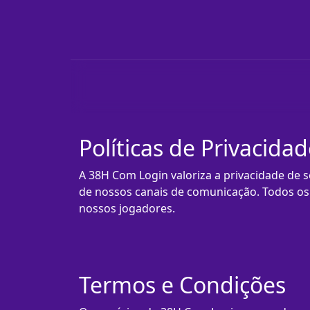
Políticas de Privacida
A 38H Com Login valoriza a privacidade de
de nossos canais de comunicação. Todos os 
nossos jogadores.
Termos e Condições