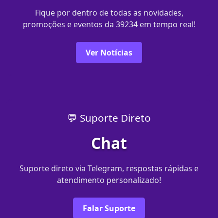
Fique por dentro de todas as novidades,
promoções e eventos da 39234 em tempo real!
Ver Notícias
💬 Suporte Direto
Chat
Suporte direto via Telegram, respostas rápidas e
atendimento personalizado!
Falar Suporte