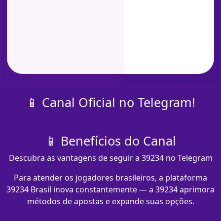
📱 Canal Oficial no Telegram!
📱 Benefícios do Canal
Descubra as vantagens de seguir a 39234 no Telegram
Para atender os jogadores brasileiros, a plataforma
39234 Brasil inova constantemente — a 39234 aprimora
métodos de apostas e expande suas opções.