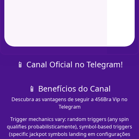
📱 Canal Oficial no Telegram!
📱 Benefícios do Canal
Descubra as vantagens de seguir a 456Bra Vip no
Telegram
Trigger mechanics vary: random triggers (any spin
qualifies probabilisticamente), symbol-based triggers
(specific jackpot symbols landing em configurações