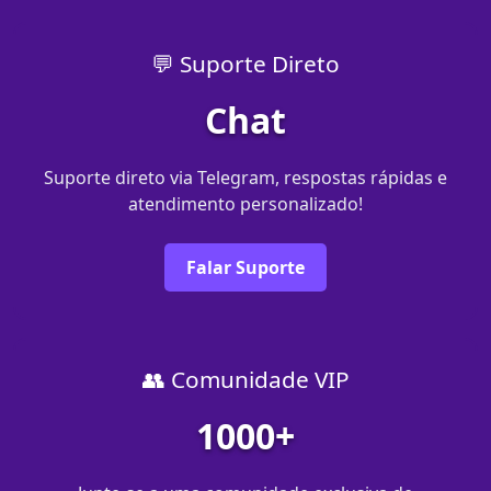
💬 Suporte Direto
Chat
Suporte direto via Telegram, respostas rápidas e
atendimento personalizado!
Falar Suporte
👥 Comunidade VIP
1000+