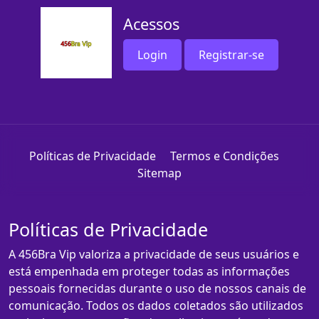
Acessos
Login
Registrar-se
Políticas de Privacidade
Termos e Condições
Sitemap
Políticas de Privacidade
A 456Bra Vip valoriza a privacidade de seus usuários e
está empenhada em proteger todas as informações
pessoais fornecidas durante o uso de nossos canais de
comunicação. Todos os dados coletados são utilizados