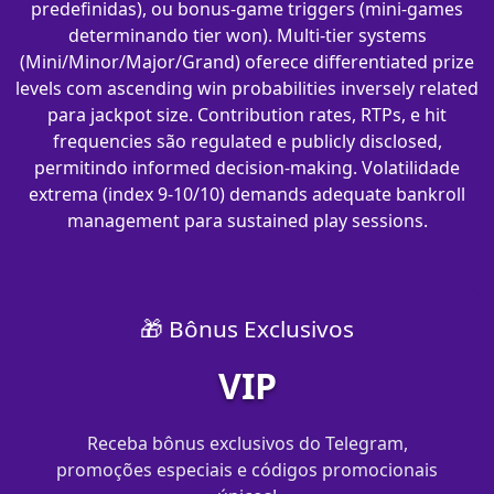
predefinidas), ou bonus-game triggers (mini-games
determinando tier won). Multi-tier systems
(Mini/Minor/Major/Grand) oferece differentiated prize
levels com ascending win probabilities inversely related
para jackpot size. Contribution rates, RTPs, e hit
frequencies são regulated e publicly disclosed,
permitindo informed decision-making. Volatilidade
extrema (index 9-10/10) demands adequate bankroll
management para sustained play sessions.
🎁 Bônus Exclusivos
VIP
Receba bônus exclusivos do Telegram,
promoções especiais e códigos promocionais