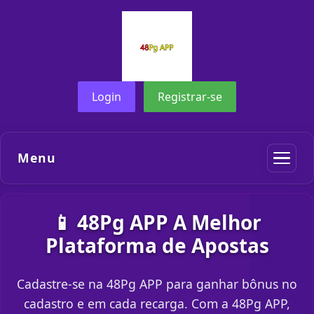
Login
Registrar-se
Menu
📱 48Pg APP A Melhor
Plataforma de Apostas
Cadastre-se na 48Pg APP para ganhar bônus no
cadastro e em cada recarga. Com a 48Pg APP,