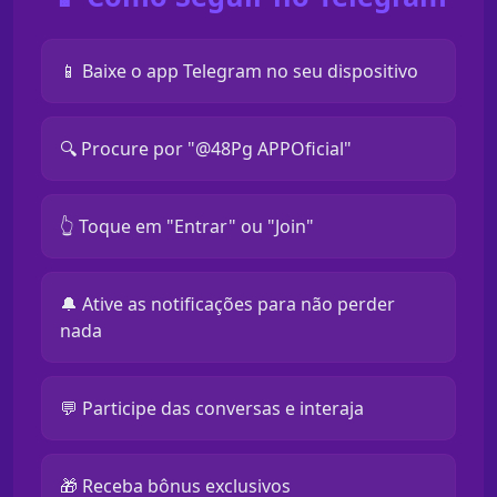
📱 Baixe o app Telegram no seu dispositivo
🔍 Procure por "@48Pg APPOficial"
👆 Toque em "Entrar" ou "Join"
🔔 Ative as notificações para não perder
nada
💬 Participe das conversas e interaja
🎁 Receba bônus exclusivos