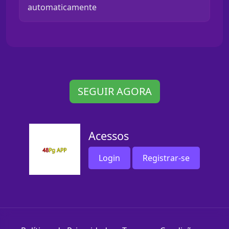
automaticamente
SEGUIR AGORA
Acessos
Login
Registrar-se