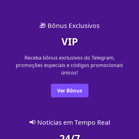
🎁 Bônus Exclusivos
VIP
Receba bônus exclusivos do Telegram,
promoções especiais e códigos promocionais
únicos!
Ver Bônus
📢 Notícias em Tempo Real
24/7