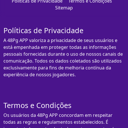
Políticas de Privacidade
Termos e Condições
Sitemap
Políticas de Privacidade
A 48Pg APP valoriza a privacidade de seus usuários e
está empenhada em proteger todas as informações
pessoais fornecidas durante o uso de nossos canais de
comunicação. Todos os dados coletados são utilizados
exclusivamente para fins de melhoria contínua da
experiência de nossos jogadores.
Termos e Condições
Os usuários da 48Pg APP concordam em respeitar
todas as regras e regulamentos estabelecidos. É