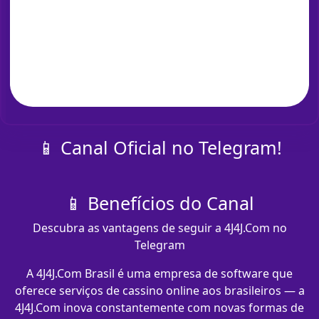
📱 Canal Oficial no Telegram!
📱 Benefícios do Canal
Descubra as vantagens de seguir a 4J4J.Com no
Telegram
A 4J4J.Com Brasil é uma empresa de software que
oferece serviços de cassino online aos brasileiros — a
4J4J.Com inova constantemente com novas formas de