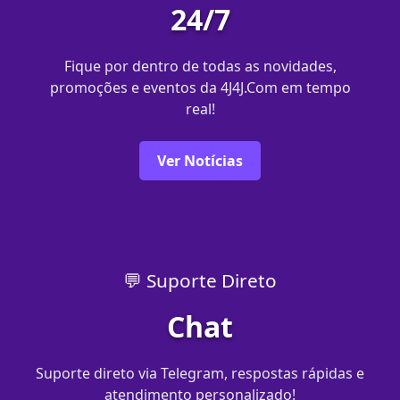
24/7
Fique por dentro de todas as novidades,
promoções e eventos da 4J4J.Com em tempo
real!
Ver Notícias
💬 Suporte Direto
Chat
Suporte direto via Telegram, respostas rápidas e
atendimento personalizado!