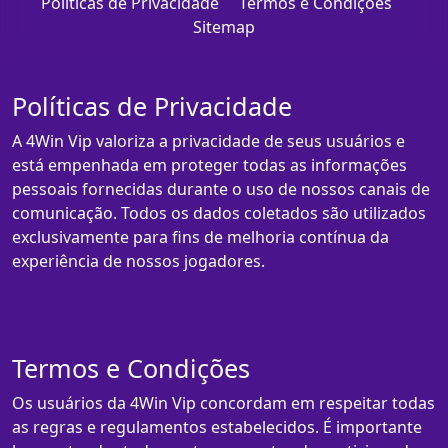
Políticas de Privacidade
Termos e Condições
Sitemap
Políticas de Privacidade
A 4Win Vip valoriza a privacidade de seus usuários e
está empenhada em proteger todas as informações
pessoais fornecidas durante o uso de nossos canais de
comunicação. Todos os dados coletados são utilizados
exclusivamente para fins de melhoria contínua da
experiência de nossos jogadores.
Termos e Condições
Os usuários da 4Win Vip concordam em respeitar todas
as regras e regulamentos estabelecidos. É importante