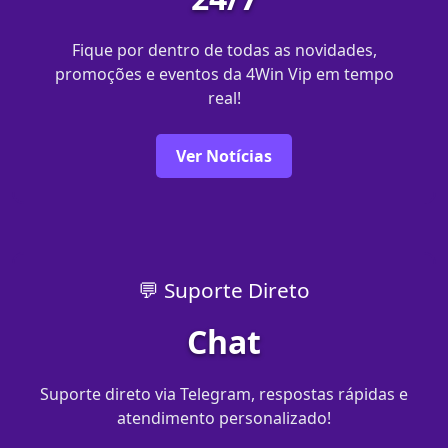
Fique por dentro de todas as novidades,
promoções e eventos da 4Win Vip em tempo
real!
Ver Notícias
💬 Suporte Direto
Chat
Suporte direto via Telegram, respostas rápidas e
atendimento personalizado!