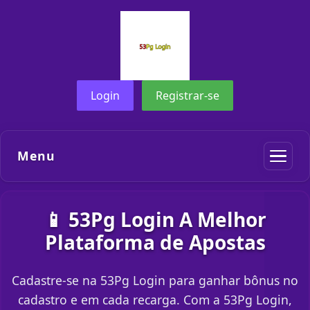
Login
Registrar-se
Menu
📱 53Pg Login A Melhor
Plataforma de Apostas
Cadastre-se na 53Pg Login para ganhar bônus no
cadastro e em cada recarga. Com a 53Pg Login,