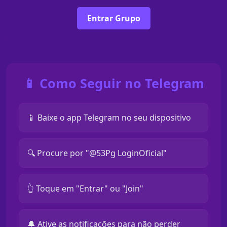
Entrar Grupo
📱 Como Seguir no Telegram
📱 Baixe o app Telegram no seu dispositivo
🔍 Procure por "@53Pg LoginOficial"
👆 Toque em "Entrar" ou "Join"
🔔 Ative as notificações para não perder