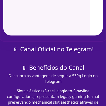
📱 Canal Oficial no Telegram!
📱 Benefícios do Canal
Descubra as vantagens de seguir a 53Pg Login no
Telegram
Slots clássicos (3-reel, single-to-5-payline
configurations) representam legacy gaming format
preservando mechanical slot aesthetics através de