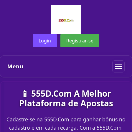
Login
Registrar-se
Menu
📱 555D.Com A Melhor
Plataforma de Apostas
Cadastre-se na 555D.Com para ganhar bônus no
cadastro e em cada recarga. Com a 555D.Com,