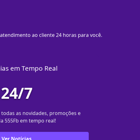
 atendimento ao cliente 24 horas para você.
cias em Tempo Real
24/7
e todas as novidades, promoções e
da 555Fb em tempo real!
Ver Notícias