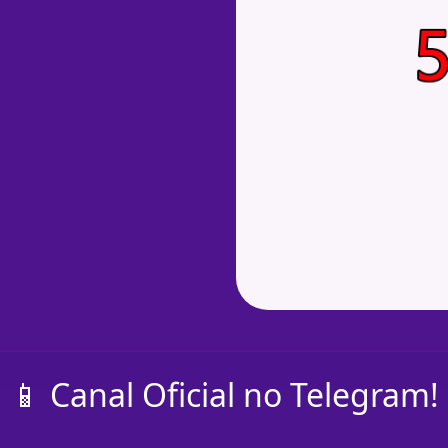
📱 Canal Oficial no Telegram!