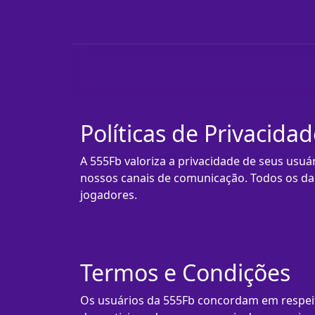
Políticas de Privacida
A 555Fb valoriza a privacidade de seus usu
nossos canais de comunicação. Todos os dad
jogadores.
Termos e Condições
Os usuários da 555Fb concordam em respeita