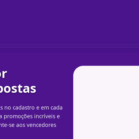
or
postas
s no cadastro e em cada
a promoções incríveis e
unte-se aos vencedores