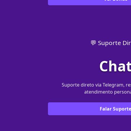
💬 Suporte Di
Cha
Suporte direto via Telegram, r
atendimento persona
Falar Suport