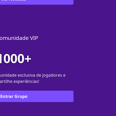
Comunidade VIP
1000+
unidade exclusiva de jogadores e
rtilhe experiências!
Entrar Grupo