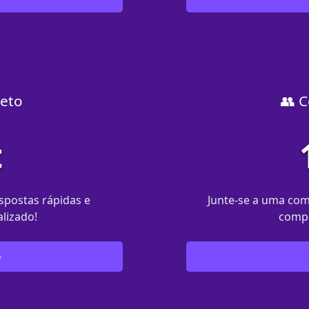
reto
👥 
t
espostas rápidas e
Junte-se a uma com
lizado!
compa
e