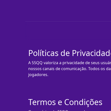
Políticas de Privacida
A 55QQ valoriza a privacidade de seus usu
nossos canais de comunicação. Todos os dad
jogadores.
Termos e Condições