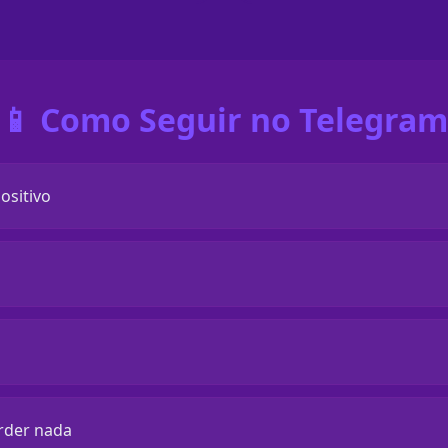
📱 Como Seguir no Telegram
ositivo
erder nada