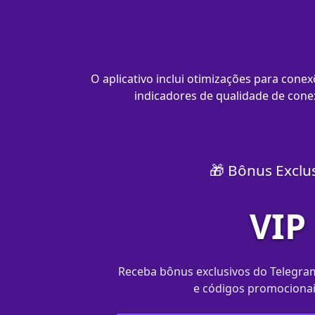
O aplicativo inclui otimizações para cone
indicadores de qualidade de cone
🎁 Bônus Exclu
VIP
Receba bônus exclusivos do Telegra
e códigos promocionai