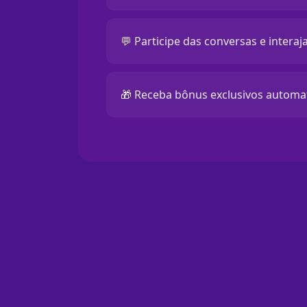
💬 Participe das conversas e interaj
🎁 Receba bônus exclusivos autom