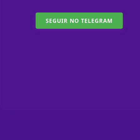
SEGUIR NO TELEGRAM