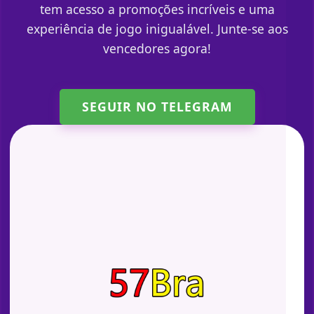
tem acesso a promoções incríveis e uma
experiência de jogo inigualável. Junte-se aos
vencedores agora!
SEGUIR NO TELEGRAM