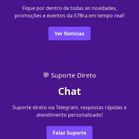
Fique por dentro de todas as novidades,
promoções e eventos da 57Bra em tempo real!
Ver Notícias
💬 Suporte Direto
Chat
Suporte direto via Telegram, respostas rápidas e
atendimento personalizado!
Falar Suporte