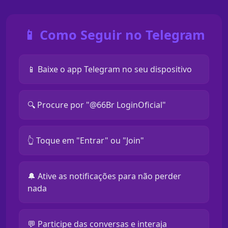
📱 Como Seguir no Telegram
📱 Baixe o app Telegram no seu dispositivo
🔍 Procure por "@66Br LoginOficial"
👆 Toque em "Entrar" ou "Join"
🔔 Ative as notificações para não perder
nada
💬 Participe das conversas e interaja