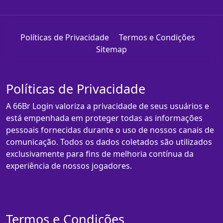
Políticas de Privacidade
Termos e Condições
Sitemap
Políticas de Privacidade
A 66Br Login valoriza a privacidade de seus usuários e
está empenhada em proteger todas as informações
pessoais fornecidas durante o uso de nossos canais de
comunicação. Todos os dados coletados são utilizados
exclusivamente para fins de melhoria contínua da
experiência de nossos jogadores.
Termos e Condições