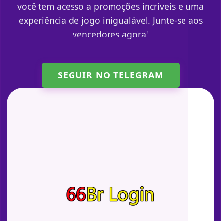
você tem acesso a promoções incríveis e uma
experiência de jogo inigualável. Junte-se aos
vencedores agora!
SEGUIR NO TELEGRAM