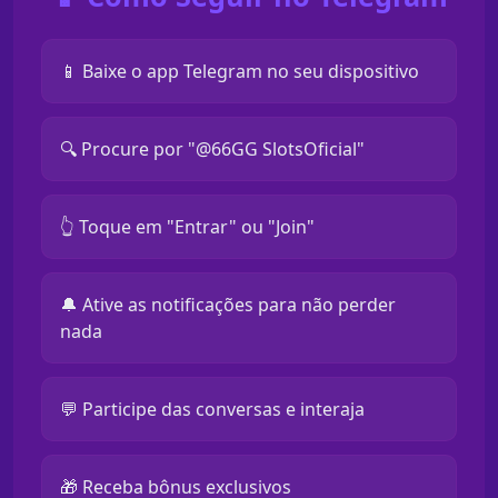
📱 Baixe o app Telegram no seu dispositivo
🔍 Procure por "@66GG SlotsOficial"
👆 Toque em "Entrar" ou "Join"
🔔 Ative as notificações para não perder
nada
💬 Participe das conversas e interaja
🎁 Receba bônus exclusivos