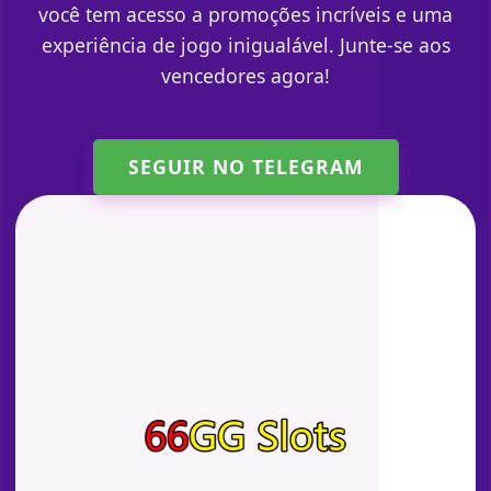
você tem acesso a promoções incríveis e uma
experiência de jogo inigualável. Junte-se aos
vencedores agora!
SEGUIR NO TELEGRAM