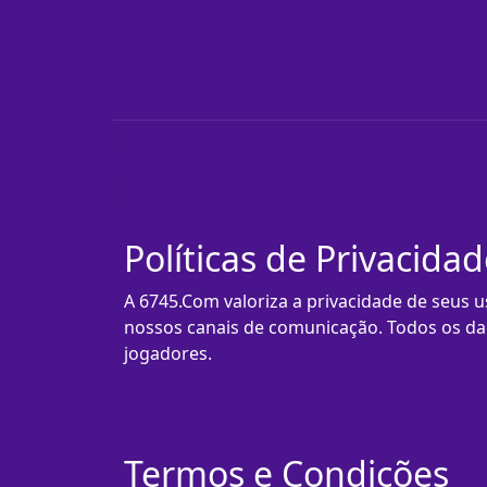
Políticas de Privacida
A 6745.Com valoriza a privacidade de seus 
nossos canais de comunicação. Todos os dad
jogadores.
Termos e Condições