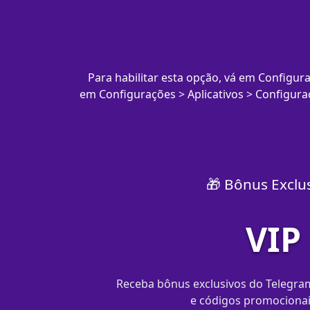
Para habilitar esta opção, vá em Configu
em Configurações > Aplicativos > Configuraç
🎁 Bônus Exclu
VIP
Receba bônus exclusivos do Telegra
e códigos promocionai