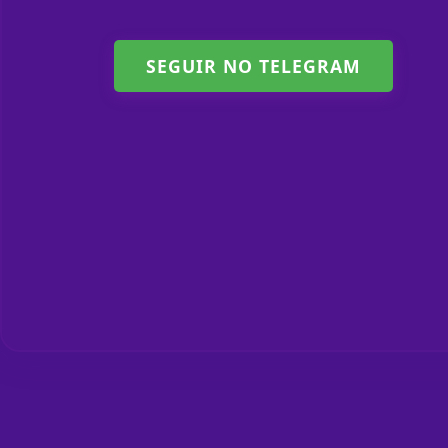
SEGUIR NO TELEGRAM