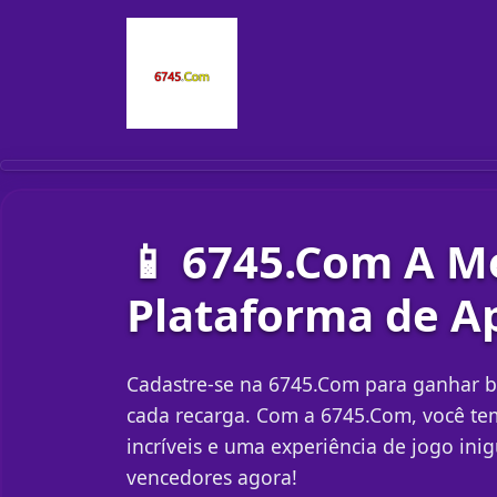
📱 6745.Com A M
Plataforma de A
Cadastre-se na 6745.Com para ganhar 
cada recarga. Com a 6745.Com, você t
incríveis e uma experiência de jogo inig
vencedores agora!