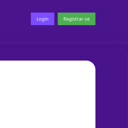
Login
Registrar-se