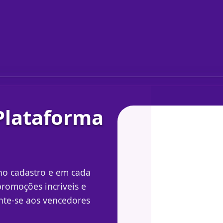
Plataforma
no cadastro e em cada
promoções incríveis e
unte-se aos vencedores