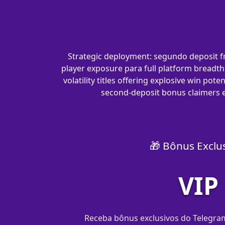
Strategic deployment: segundo deposit f
player exposure para full platform breadt
volatility titles offering explosive win po
second-deposit bonus claimers ex
🎁 Bônus Exclu
VIP
Receba bônus exclusivos do Telegra