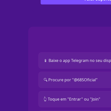
📱 Baixe o app Telegram no seu disp
🔍 Procure por "@68SOficial"
👆 Toque em "Entrar" ou "Join"