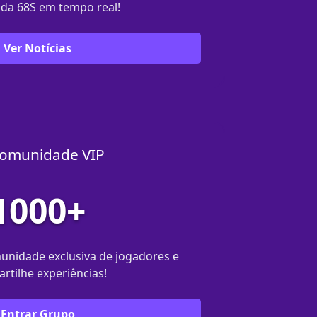
 da 68S em tempo real!
Ver Notícias
Comunidade VIP
1000+
unidade exclusiva de jogadores e
rtilhe experiências!
Entrar Grupo