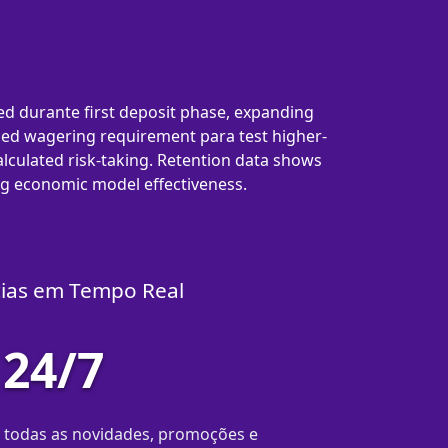
d durante first deposit phase, expanding
ced wagering requirement para test higher-
calculated risk-taking. Retention data shows
ing economic model effectiveness.
cias em Tempo Real
24/7
e todas as novidades, promoções e