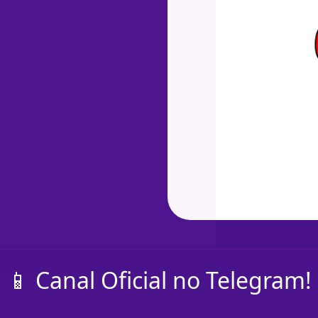
📱 Canal Oficial no Telegram!