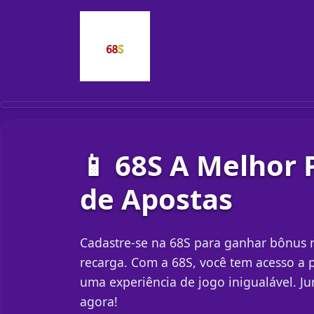
📱 68S A Melhor 
de Apostas
Cadastre-se na 68S para ganhar bônus 
recarga. Com a 68S, você tem acesso a 
uma experiência de jogo inigualável. J
agora!