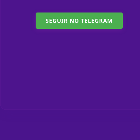
SEGUIR NO TELEGRAM