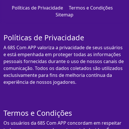
Políticas de Privacidade
Termos e Condições
Sitemap
Políticas de Privacidade
A 68S Com APP valoriza a privacidade de seus usuários
e está empenhada em proteger todas as informações
pessoais fornecidas durante o uso de nossos canais de
comunicação. Todos os dados coletados são utilizados
exclusivamente para fins de melhoria contínua da
experiência de nossos jogadores.
Termos e Condições
Os usuários da 68S Com APP concordam em respeitar