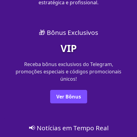
estratégica e profissional.
🎁 Bônus Exclusivos
VIP
Receba bônus exclusivos do Telegram,
promoções especiais e códigos promocionais
únicos!
Ver Bônus
📢 Notícias em Tempo Real