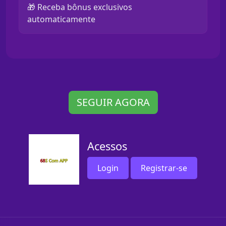
🎁 Receba bônus exclusivos
automaticamente
SEGUIR AGORA
Acessos
Login
Registrar-se