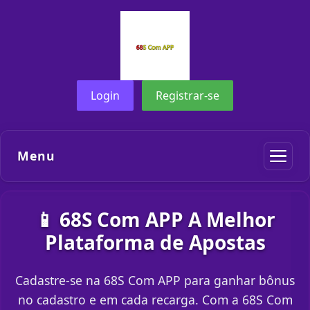
Login
Registrar-se
Menu
📱 68S Com APP A Melhor
Plataforma de Apostas
Cadastre-se na 68S Com APP para ganhar bônus
no cadastro e em cada recarga. Com a 68S Com