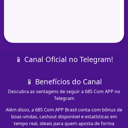
📱 Canal Oficial no Telegram!
📱 Benefícios do Canal
Descubra as vantagens de seguir a 68S Com APP no
Telegram
Além disso, a 68S Com APP Brasil conta com bônus de
boas-vindas, cashout disponível e estatísticas em
tempo real, ideais para quem aposta de forma