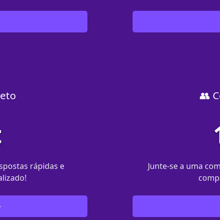
reto
👥 
t
espostas rápidas e
Junte-se a uma com
lizado!
compa
e