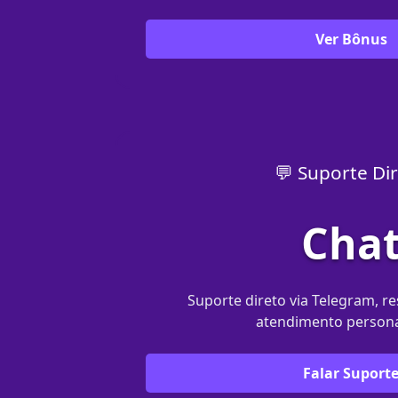
Ver Bônus
💬 Suporte Di
Cha
Suporte direto via Telegram, r
atendimento persona
Falar Suport