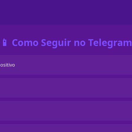
📱 Como Seguir no Telegram
ositivo