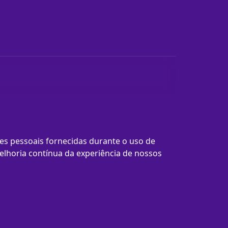
es pessoais fornecidas durante o uso de
elhoria contínua da experiência de nossos