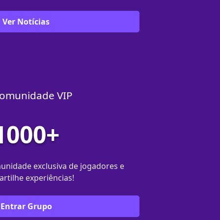
Ver Notícias
Comunidade VIP
1000+
unidade exclusiva de jogadores e
rtilhe experiências!
Entrar Grupo