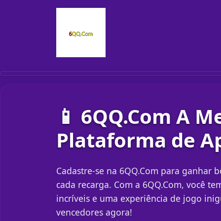
📱 6QQ.Com A M
Plataforma de A
Cadastre-se na 6QQ.Com para ganhar b
cada recarga. Com a 6QQ.Com, você te
incríveis e uma experiência de jogo inig
vencedores agora!