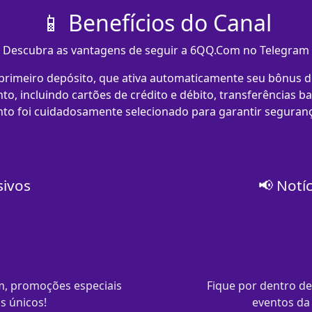
📱 Benefícios do Canal
Descubra as vantagens de seguir a 6QQ.Com no Telegram
 primeiro depósito, que ativa automaticamente seu bônus 
 incluindo cartões de crédito e débito, transferências banc
 foi cuidadosamente selecionado para garantir segurança
sivos
📢 Notí
m, promoções especiais
Fique por dentro d
s únicos!
eventos da