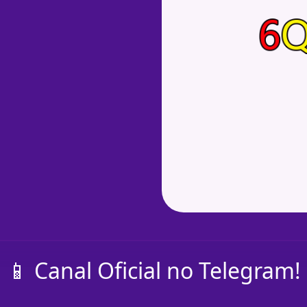
📱 Canal Oficial no Telegram!