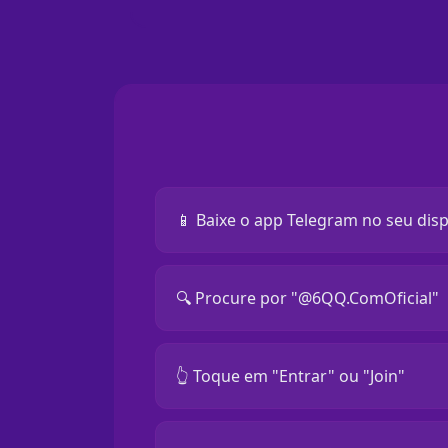
📱 Baixe o app Telegram no seu disp
🔍 Procure por "@6QQ.ComOficial"
👆 Toque em "Entrar" ou "Join"