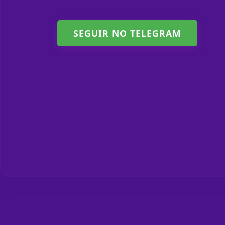
SEGUIR NO TELEGRAM