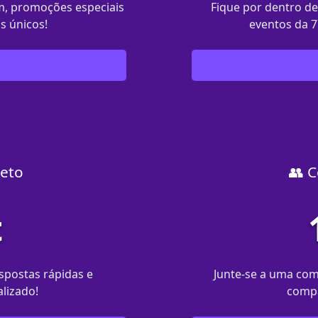
m, promoções especiais
Fique por dentro d
s únicos!
eventos da 
reto
👥 
t
espostas rápidas e
Junte-se a uma com
lizado!
compa