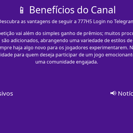
📱 Benefícios do Canal
Descubra as vantagens de seguir a 777H5 Login no Telegra
etição vai além do simples ganho de prêmios; muitos proc
 são adicionados, abrangendo uma variedade de estilos de j
mpre haja algo novo para os jogadores experimentarem. No 
dade para quem deseja participar de um jogo emocionante, 
uma comunidade engajada.
sivos
📢 Notí