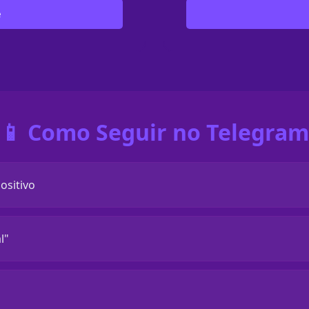
e
📱 Como Seguir no Telegram
ositivo
l"