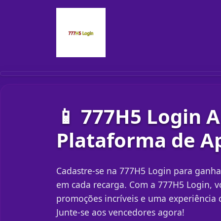
📱 777H5 Login 
Plataforma de A
Cadastre-se na 777H5 Login para ganha
em cada recarga. Com a 777H5 Login, v
promoções incríveis e uma experiência d
Junte-se aos vencedores agora!