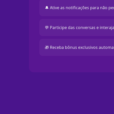
🔔 Ative as notificações para não p
💬 Participe das conversas e interaj
🎁 Receba bônus exclusivos autom