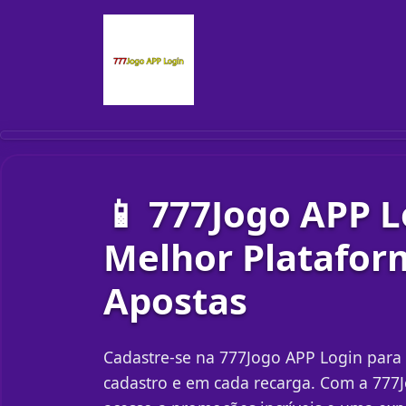
📱 777Jogo APP L
Melhor Platafor
Apostas
Cadastre-se na 777Jogo APP Login para
cadastro e em cada recarga. Com a 777