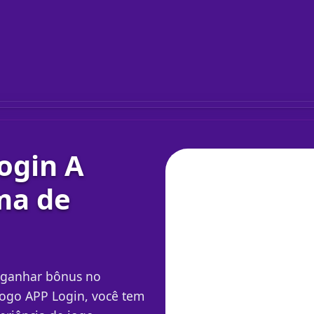
ogin A
ma de
 ganhar bônus no
Jogo APP Login, você tem