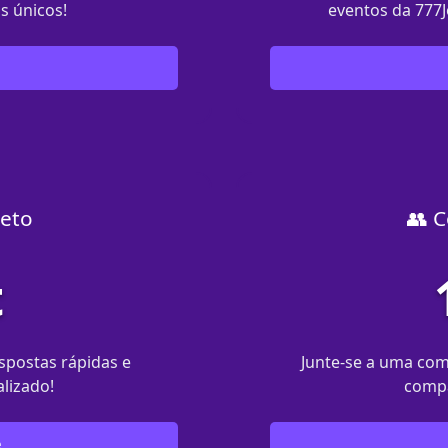
s únicos!
eventos da 777
reto
👥 
t
espostas rápidas e
Junte-se a uma com
lizado!
compa
e