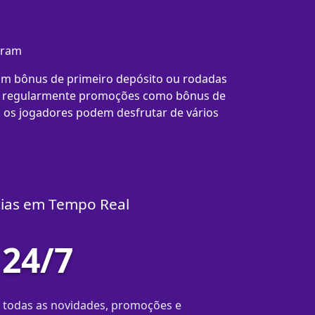
gram
 um bônus de primeiro depósito ou rodadas
niza regularmente promoções como bônus de
 os jogadores podem desfrutar de vários
cias em Tempo Real
24/7
e todas as novidades, promoções e