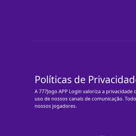
Políticas de Privacida
A 777Jogo APP Login valoriza a privacidade
uso de nossos canais de comunicação. Todos
nossos jogadores.