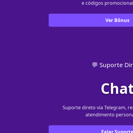
e códigos promocionai
Ver Bônus
💬 Suporte Di
Cha
Suporte direto via Telegram, r
atendimento persona
Falar Suport