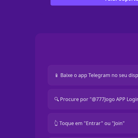
📱 Baixe o app Telegram no seu disp
🔍 Procure por "@777Jogo APP Login
👆 Toque em "Entrar" ou "Join"