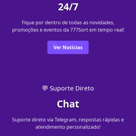
24/7
Fique por dentro de todas as novidades,
promoções e eventos da 777Sort em tempo real!
Ver Notícias
💬 Suporte Direto
Chat
Suporte direto via Telegram, respostas rápidas e
atendimento personalizado!