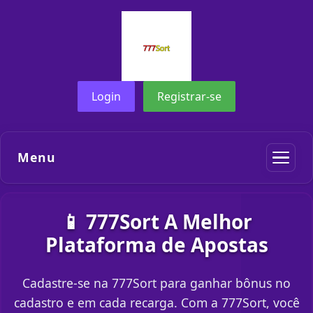
Login
Registrar-se
Menu
📱 777Sort A Melhor
Plataforma de Apostas
Cadastre-se na 777Sort para ganhar bônus no
cadastro e em cada recarga. Com a 777Sort, você