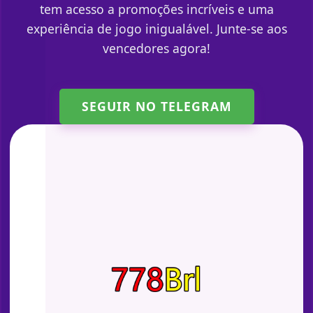
tem acesso a promoções incríveis e uma
experiência de jogo inigualável. Junte-se aos
vencedores agora!
SEGUIR NO TELEGRAM