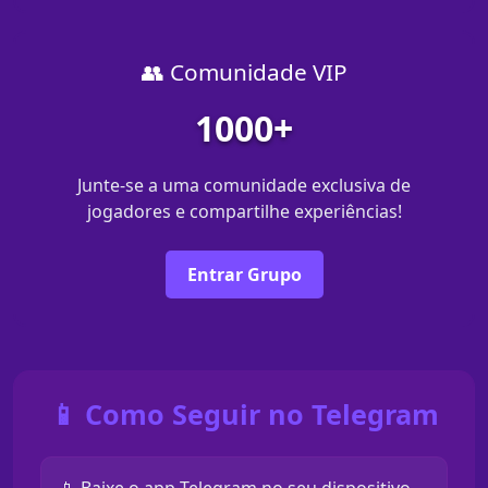
👥 Comunidade VIP
1000+
Junte-se a uma comunidade exclusiva de
jogadores e compartilhe experiências!
Entrar Grupo
📱 Como Seguir no Telegram