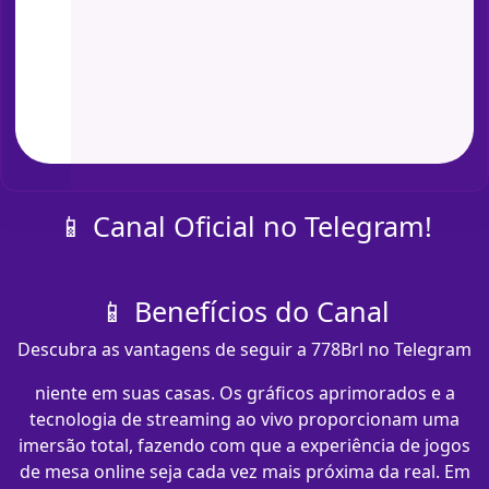
📱 Canal Oficial no Telegram!
📱 Benefícios do Canal
Descubra as vantagens de seguir a 778Brl no Telegram
niente em suas casas. Os gráficos aprimorados e a
tecnologia de streaming ao vivo proporcionam uma
imersão total, fazendo com que a experiência de jogos
de mesa online seja cada vez mais próxima da real. Em