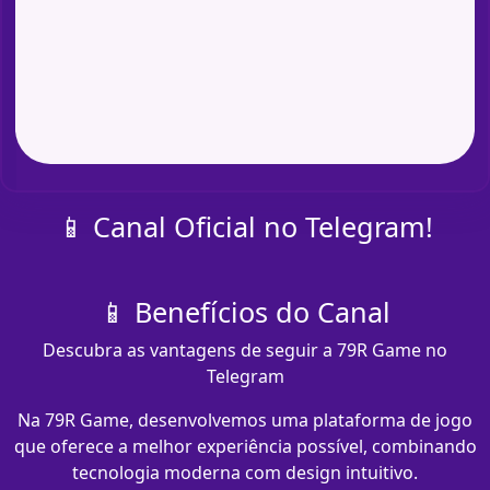
📱 Canal Oficial no Telegram!
📱 Benefícios do Canal
Descubra as vantagens de seguir a 79R Game no
Telegram
Na 79R Game, desenvolvemos uma plataforma de jogo
que oferece a melhor experiência possível, combinando
tecnologia moderna com design intuitivo.