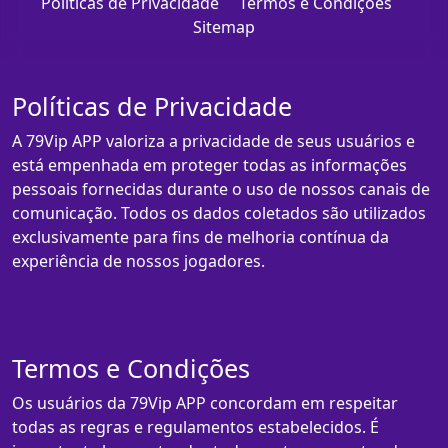
Políticas de Privacidade
Termos e Condições
Sitemap
Políticas de Privacidade
A 79Vip APP valoriza a privacidade de seus usuários e
está empenhada em proteger todas as informações
pessoais fornecidas durante o uso de nossos canais de
comunicação. Todos os dados coletados são utilizados
exclusivamente para fins de melhoria contínua da
experiência de nossos jogadores.
Termos e Condições
Os usuários da 79Vip APP concordam em respeitar
todas as regras e regulamentos estabelecidos. É