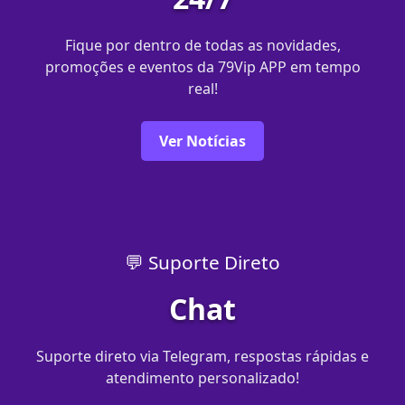
Fique por dentro de todas as novidades,
promoções e eventos da 79Vip APP em tempo
real!
Ver Notícias
💬 Suporte Direto
Chat
Suporte direto via Telegram, respostas rápidas e
atendimento personalizado!