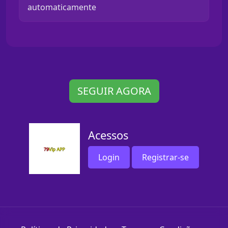
automaticamente
SEGUIR AGORA
Acessos
Login
Registrar-se