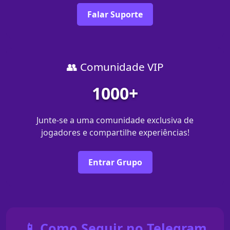
Falar Suporte
👥 Comunidade VIP
1000+
Junte-se a uma comunidade exclusiva de
jogadores e compartilhe experiências!
Entrar Grupo
📱 Como Seguir no Telegram