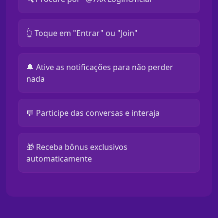
👆 Toque em "Entrar" ou "Join"
🔔 Ative as notificações para não perder
nada
💬 Participe das conversas e interaja
🎁 Receba bônus exclusivos
automaticamente