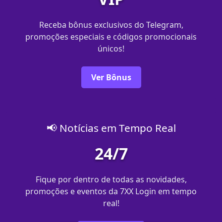
Receba bônus exclusivos do Telegram,
promoções especiais e códigos promocionais
únicos!
Ver Bônus
📢 Notícias em Tempo Real
24/7
Fique por dentro de todas as novidades,
promoções e eventos da 7XX Login em tempo
real!