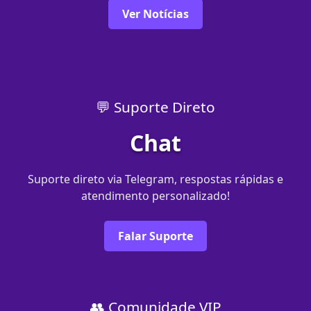
Ver Notícias
💬 Suporte Direto
Chat
Suporte direto via Telegram, respostas rápidas e
atendimento personalizado!
Falar Suporte
👥 Comunidade VIP