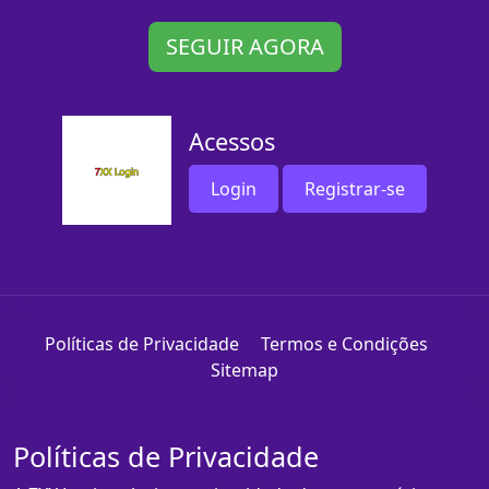
SEGUIR AGORA
Acessos
Login
Registrar-se
Políticas de Privacidade
Termos e Condições
Sitemap
Políticas de Privacidade