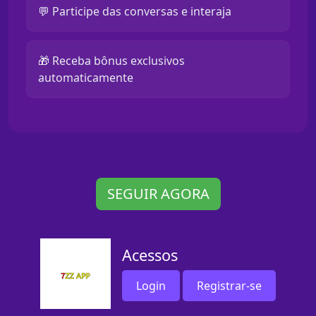
💬 Participe das conversas e interaja
🎁 Receba bônus exclusivos
automaticamente
SEGUIR AGORA
Acessos
Login
Registrar-se