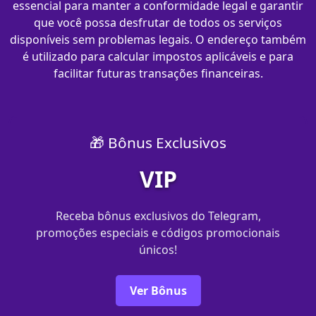
essencial para manter a conformidade legal e garantir
que você possa desfrutar de todos os serviços
disponíveis sem problemas legais. O endereço também
é utilizado para calcular impostos aplicáveis e para
facilitar futuras transações financeiras.
🎁 Bônus Exclusivos
VIP
Receba bônus exclusivos do Telegram,
promoções especiais e códigos promocionais
únicos!
Ver Bônus