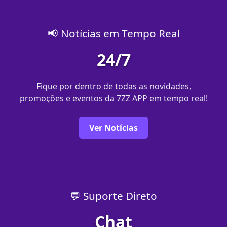
📢 Notícias em Tempo Real
24/7
Fique por dentro de todas as novidades,
promoções e eventos da 7ZZ APP em tempo real!
Ver Notícias
💬 Suporte Direto
Chat