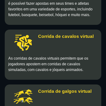
é possível fazer apostas em seus times e atletas
favoritos em uma variedade de esportes, incluindo
futebol, basquete, beisebol, hóquei e muito mais.
Corrida de cavalos virtual
As corridas de cavalos virtuais permitem que os
jogadores apostem em corridas de cavalos
simuladas, com cavalos e jóqueis animados.
Corrida de galgos virtual