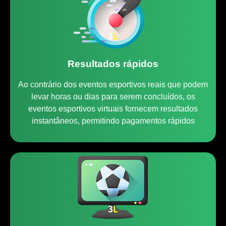
Resultados rápidos
Ao contrário dos eventos esportivos reais que podem
levar horas ou dias para serem concluídos, os
eventos esportivos virtuais fornecem resultados
instantâneos, permitindo pagamentos rápidos